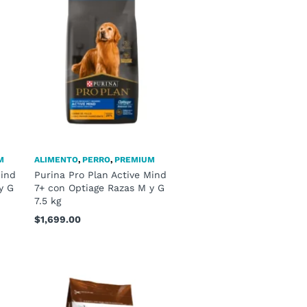
M
ALIMENTO
,
PERRO
,
PREMIUM
Mind
Purina Pro Plan Active Mind
y G
7+ con Optiage Razas M y G
7.5 kg
$
1,699.00