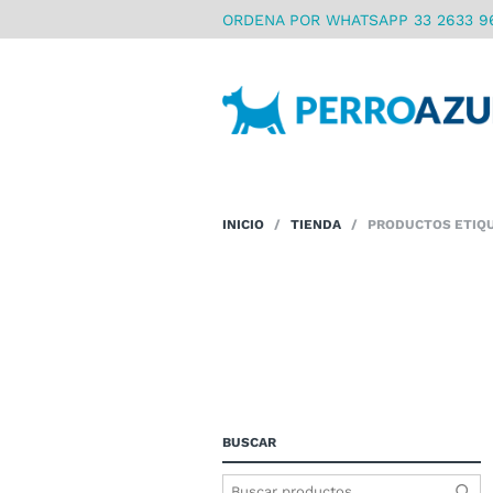
ORDENA POR WHATSAPP 33 2633 9
INICIO
/
TIENDA
/ PRODUCTOS ETIQU
BUSCAR