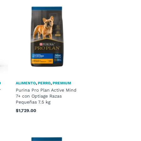
O
ALIMENTO
,
PERRO
,
PREMIUM
r
Purina Pro Plan Active Mind
y
7+ con Optiage Razas
Pequeñas 7.5 kg
$
1,729.00