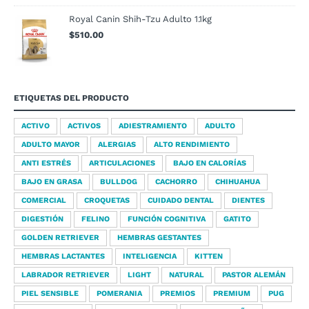
Royal Canin Shih-Tzu Adulto 1.1kg
$
510.00
ETIQUETAS DEL PRODUCTO
ACTIVO
ACTIVOS
ADIESTRAMIENTO
ADULTO
ADULTO MAYOR
ALERGIAS
ALTO RENDIMIENTO
ANTI ESTRÉS
ARTICULACIONES
BAJO EN CALORÍAS
BAJO EN GRASA
BULLDOG
CACHORRO
CHIHUAHUA
COMERCIAL
CROQUETAS
CUIDADO DENTAL
DIENTES
DIGESTIÓN
FELINO
FUNCIÓN COGNITIVA
GATITO
GOLDEN RETRIEVER
HEMBRAS GESTANTES
HEMBRAS LACTANTES
INTELIGENCIA
KITTEN
LABRADOR RETRIEVER
LIGHT
NATURAL
PASTOR ALEMÁN
PIEL SENSIBLE
POMERANIA
PREMIOS
PREMIUM
PUG