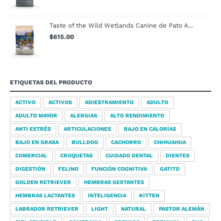
Taste of the Wild Wetlands Canine de Pato A...
$
615.00
ETIQUETAS DEL PRODUCTO
ACTIVO
ACTIVOS
ADIESTRAMIENTO
ADULTO
ADULTO MAYOR
ALERGIAS
ALTO RENDIMIENTO
ANTI ESTRÉS
ARTICULACIONES
BAJO EN CALORÍAS
BAJO EN GRASA
BULLDOG
CACHORRO
CHIHUAHUA
COMERCIAL
CROQUETAS
CUIDADO DENTAL
DIENTES
DIGESTIÓN
FELINO
FUNCIÓN COGNITIVA
GATITO
GOLDEN RETRIEVER
HEMBRAS GESTANTES
HEMBRAS LACTANTES
INTELIGENCIA
KITTEN
LABRADOR RETRIEVER
LIGHT
NATURAL
PASTOR ALEMÁN