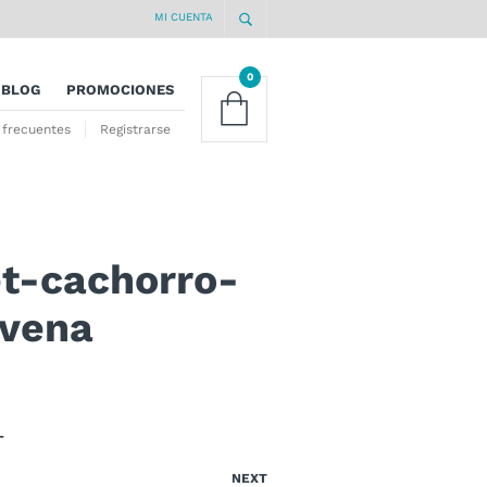
MI CUENTA
0
BLOG
PROMOCIONES
 frecuentes
Registrarse
et-cachorro-
avena
-
NEXT