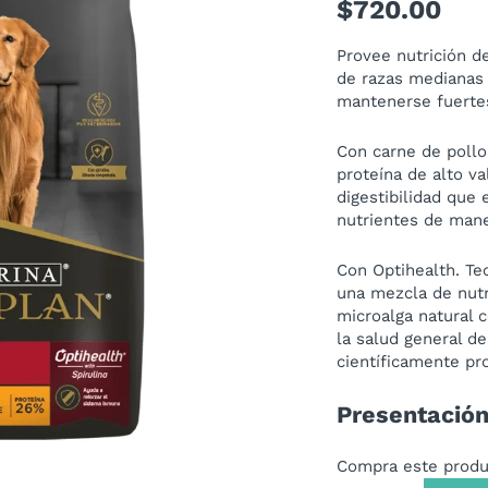
$
720.00
Provee nutrición d
de razas medianas 
mantenerse fuertes
Con carne de pollo
proteína de alto va
digestibilidad que 
nutrientes de mane
Con Optihealth. Te
una mezcla de nutr
microalga natural 
la salud general de
científicamente pr
Presentación
Compra este produ