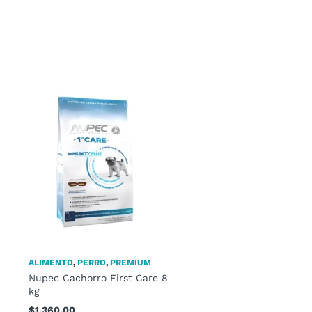
ALIMENTO
,
PERRO
,
PREMIUM
Nupec Cachorro First Care 8
kg
$
1,360.00