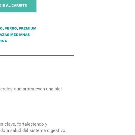
IR AL CARRITO
TO
,
PERRO
,
PREMIUM
AZAS MEDIANAS
INA
nerales que promueven una piel
s clave, fortaleciendo y
andola salud del sistema digestivo.