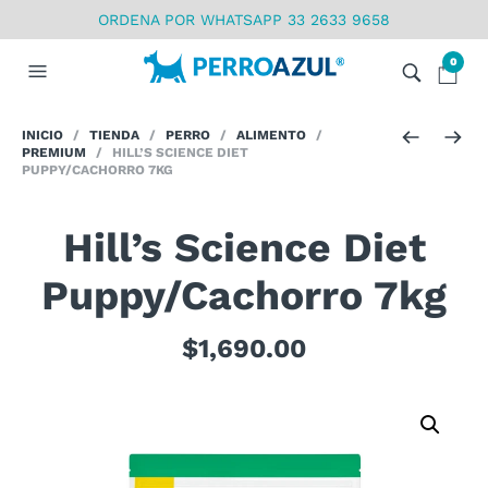
ORDENA POR WHATSAPP 33 2633 9658
0
INICIO
/
TIENDA
/
PERRO
/
ALIMENTO
/
PREMIUM
/ HILL’S SCIENCE DIET
PUPPY/CACHORRO 7KG
Hill’s Science Diet
Puppy/Cachorro 7kg
$
1,690.00