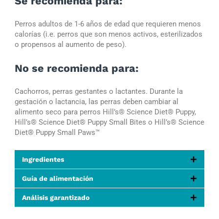
Se recomienda para:
Perros adultos de 1-6 años de edad que requieren menos
calorías (i.e. perros que son menos activos, esterilizados
o propensos al aumento de peso).
No se recomienda para:
Cachorros, perras gestantes o lactantes. Durante la
gestación o lactancia, las perras deben cambiar al
alimento seco para perros Hill’s®
Science Diet®
Puppy,
Hill’s®
Science Diet®
Puppy Small Bites o Hill’s®
Science
Diet®
Puppy
Small Paws™
Ingredientes
Guía de alimentación
Análisis garantizado