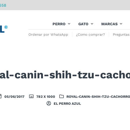
658
PERRO
GATO
MARCAS
Ordenar por WhatsApp
¿Como comprar?
Preguntas
al-canin-shih-tzu-cach
05/06/2017
782 X 1000
ROYAL-CANIN-SHIH-TZU-CACHORR
EL PERRO AZUL