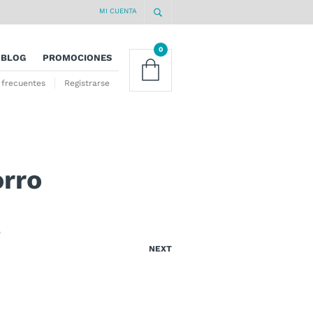
MI CUENTA
0
BLOG
PROMOCIONES
 frecuentes
Registrarse
orro
O
NEXT