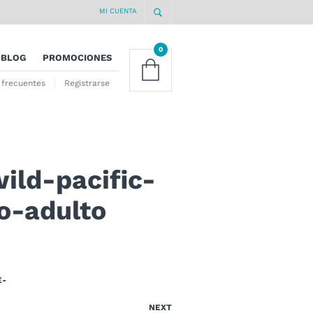
MI CUENTA
0
BLOG
PROMOCIONES
 frecuentes
Registrarse
ild-pacific-
o-adulto
E-
NEXT