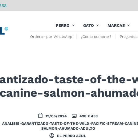
658
PERRO
GATO
MARCAS
Ordenar por WhatsApp
¿Como comprar?
Preguntas
rantizado-taste-of-the-w
canine-salmon-ahumad
19/05/2024
498 X 453
ANALISIS-GARANTIZADO-TASTE-OF-THE-WILD-PACIFIC-STREAM-CANIN
SALMON-AHUMADO-ADULTO
EL PERRO AZUL