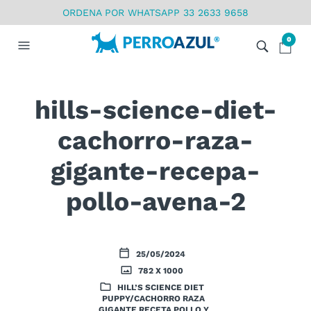
ORDENA POR WHATSAPP 33 2633 9658
0
hills-science-diet-
cachorro-raza-
gigante-recepa-
pollo-avena-2
25/05/2024
782 X 1000
HILL’S SCIENCE DIET
PUPPY/CACHORRO RAZA
GIGANTE RECETA POLLO Y