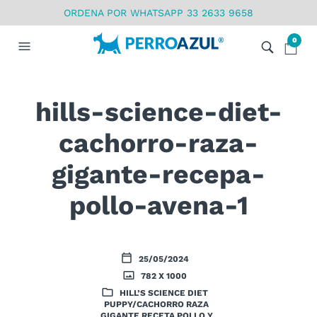
ORDENA POR WHATSAPP 33 2633 9658
0
hills-science-diet-
cachorro-raza-
gigante-recepa-
pollo-avena-1
25/05/2024
782 X 1000
HILL’S SCIENCE DIET
PUPPY/CACHORRO RAZA
GIGANTE RECETA POLLO Y